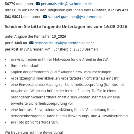
56779
oder unter
personalstelle@jva.bremen.de
Infos zum Job und zu den Tätigkeiten gibt Ihnen
Herr Günther, Tel.: +49 421
361 98021
oder unter
samuel.guenther@jva.bremen.de
Schicken Sie bitte folgende Unterlagen bis zum 16.08.2026
unter Angabe der Kennziffer
13_2026
per E-Mail an
personalstelle@jva.bremen.de
oder
per Post an
JVA Bremen, Am Fuchsberg 3; 28239 Bremen
ein Anschreiben mit Ihrer Motivation für die Arbeit in der JVA
Ihren Lebenslauf
Kopien der geforderten Qualifikationen bzw. Voraussetzungen
Arbeitszeugnis Ihrer aktuellen Arbeitsstelle (nicht älter als ein Jahr)
eine Einverständniserklärung zur Sicherheitsüberprüfung (formlos mit
Angabe der Wohnanschriften der letzten 5 Jahre). Da Sie in einem
besonderen Sicherheitsbereich tätig sein werden, nehmen wir eine
erweiterte Sicherheitsüberprüfung vor.
eine formlose Einverständniserklärung für die Verarbeitung Ihrer
personenbezogenen Daten für das Bewerbungs- und Auswahlverfahren
ein Foto ist nicht erforderlich.
Wir freuen uns auf Ihre Bewerbung!