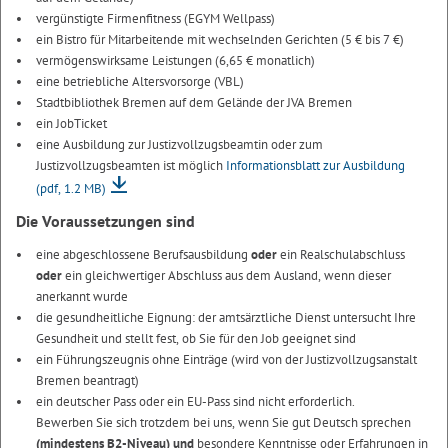
vergünstigte Firmenfitness (EGYM Wellpass)
ein Bistro für Mitarbeitende mit wechselnden Gerichten (5 € bis 7 €)
vermögenswirksame Leistungen (6,65 € monatlich)
eine betriebliche Altersvorsorge (VBL)
Stadtbibliothek Bremen auf dem Gelände der JVA Bremen
ein JobTicket
eine Ausbildung zur Justizvollzugsbeamtin oder zum
Justizvollzugsbeamten ist möglich
Informationsblatt zur Ausbildung
(pdf, 1.2 MB)
Die Voraussetzungen sind
eine abgeschlossene Berufsausbildung
oder
ein Realschulabschluss
oder
ein gleichwertiger Abschluss aus dem Ausland, wenn dieser
anerkannt wurde
die gesundheitliche Eignung: der amtsärztliche Dienst untersucht Ihre
Gesundheit und stellt fest, ob Sie für den Job geeignet sind
ein Führungszeugnis ohne Einträge (wird von der Justizvollzugsanstalt
Bremen beantragt)
ein deutscher Pass oder ein EU-Pass sind nicht erforderlich.
Bewerben Sie sich trotzdem bei uns, wenn Sie gut Deutsch sprechen
(mindestens B2-Niveau) und
besondere Kenntnisse oder Erfahrungen in